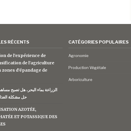
LES RÉCENTS
CATÉGORIES POPULAIRES
ion de l’expérience de
Agronomie
nsification de l’agriculture
Production Végétale
s zones d’épandage de
Arboriculture
الزراعة بماء البحر، هل تصبح مساه
حل مشكلة الغذاء
ISATION AZOTÉE,
ATÉE ET POTASSIQUE DES
LES