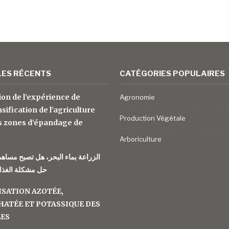
LES RÉCENTS
CATÉGORIES POPULAIRES
ion de l’expérience de
Agronomie
nsification de l’agriculture
Production Végétale
s zones d’épandage de
Arboriculture
الزراعة بماء البحر، هل تصبح مساه
حل مشكلة الغذاء
ISATION AZOTÉE,
ATÉE ET POTASSIQUE DES
LES