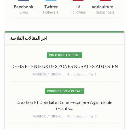
Facebook
Twitter
13
agriculture mono
Likes
Followers
Followers
Subscribers
اخر المقالات الفلاحية
POLITIQUE AGRICOLE
DEFIS ET ENJEUX DES ZONES RURALES ALGERIEN
AGRICULTUREMONO
4 ans depuis
1
PRODUCTION VÉGÉTALE
Création Et Conduite D’une Pépinière Agrumicole
(plants…
AGRICULTUREMONO
4 ans depuis
0